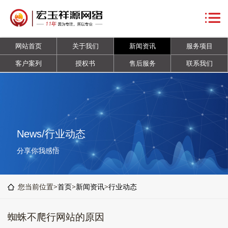
网
站
关
网站首页
关于我们
新闻资讯
服务项目
首
于
新
客户案列
授权书
售后服务
联系我们
页
我
闻
服
们
资
务
客
讯
项
户
授
News/行业动态
目
案
权
售
分享你我感悟
列
书
后
联
您当前位置>
首页
>
新闻资讯
>
行业动态
服
系
蜘蛛不爬行网站的原因
务
我