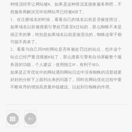
种情况经常让网站被
。如果是这种情况直接换服务商吧，不
K
然服务商解决完毕你网站早已经被
掉了。
K
1
、在注册域名的时候，看看自己的域名以前是否被使用过，
如果域名以前被搜索引擎处罚甚至
过站的，那么蜘蛛不来是
K
很正常的事，特别是如果域名以前是做违法的，蜘蛛这辈子都
可能不再来了。
2
、看看与自己同
的网站是否有被处罚过的站点，也许这个
IP
站点已经严重违规被
站了，那么搜索引擎有自动屏蔽整个服
K
务器的功能，个人建议：使用独立
，有利于
。
IP
SEO
如果是正常优化中的网站遇到网站日志中没有蜘蛛的话那就要
好好的分析下上面列出来的问题了。同时在网站优化过程中要
不断有序的增加高质量外链建设。以起到引蜘蛛的作用。