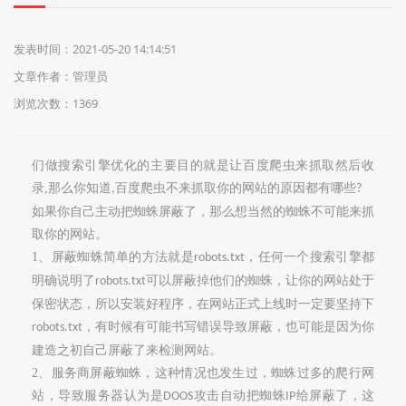
们
发表时间：2021-05-20 14:14:51
文章作者：管理员
浏览次数：1369
们做搜索引擎优化的主要目的就是让百度爬虫来抓取然后收
录
,
那么你知道
百度爬虫不来抓取你的网站的原因都有哪些
,
?
如果你自己主动把蜘蛛屏蔽了，那么想当然的蜘蛛不可能来抓
取你的网站。
1
、屏蔽蜘蛛简单的方法就是
，任何一个搜索引擎都
robots.txt
明确说明了
可以屏蔽掉他们的蜘蛛，让你的网站处于
robots.txt
保密状态，所以安装好程序，在网站正式上线时一定要坚持下
，有时候有可能书写错误导致屏蔽，也可能是因为你
robots.txt
建造之初自己屏蔽了来检测网站。
2
、服务商屏蔽蜘蛛，这种情况也发生过，蜘蛛过多的爬行网
站，导致服务器认为是
攻击自动把蜘蛛
给屏蔽了，这
DOOS
IP