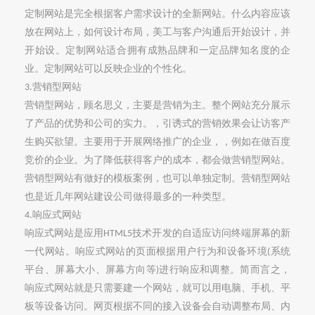
定制网站是完全根据客户需求设计的全新网站。什么内容应该
放在网站上，如何设计布局，美工与客户沟通后开始设计，并
开始设。定制网站适合拥有成熟品牌和一定品牌知名度的企
业。定制网站可以反映企业的个性化。
营销型网站
3.
营销
型
网站，顾名思义，主要是营销
为主
。整个网站充分展示
了产品的优势和公司的实力。
，引诱式
的营销效果会让
访
客产
生购买欲望。
主要用于开展网络推广的企业
，
，例如在
做
百度
竞价的企业
。为了降低获得客户的成本，
都会做营销型网站
。
营销型网站有做好的模板案例，也可以单独定制。营销型网站
也是近几年网站建设公司做得最多的一种类型。
响应式网站
4.
响应式网站是应用
技术开发的自适应访问终端屏幕的新
HTML5
一代网站。响应式网站的页面根据用户行为和设备环境
系统
(
平台、屏幕大小、屏幕方向等
进行响应和调整。简而言之，
)
响应式网站就是只需要建一个网站，就可以用电脑、手机、平
板等设备访问。网页根据不同的接入设备会自动调整布局、内