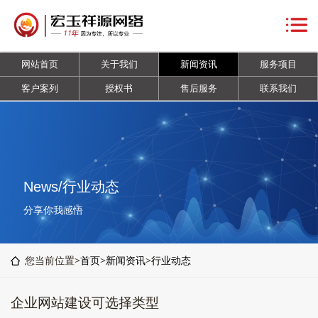
网
站
关
网站首页
关于我们
新闻资讯
服务项目
首
于
新
客户案列
授权书
售后服务
联系我们
页
我
闻
服
们
资
务
客
讯
项
户
授
News/行业动态
目
案
权
售
分享你我感悟
列
书
后
联
您当前位置>
首页
>
新闻资讯
>
行业动态
服
系
企业网站建设可选择类型
务
我