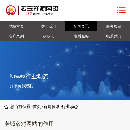
网
站
关
网站首页
关于我们
新闻资讯
服务项目
首
于
新
客户案列
授权书
售后服务
联系我们
页
我
闻
服
们
资
务
客
讯
项
户
授
News/行业动态
目
案
权
售
分享你我感悟
列
书
后
联
您当前位置>
首页
>
新闻资讯
>
行业动态
服
系
老域名对网站的作用
务
我