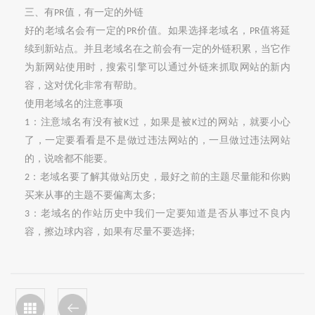
三、有
值，有一定的外链
PR
好
的老域名会有一定的
价值。如果选择老域名，
值将延
PR
PR
续到新站点。并且老域名在之前会有一定的外链积累，当它作
为新网站使用时，搜索引擎可以通过外链来抓取网站的新内
容，这对优化非常有帮助。
使用老域名的注意事项
：注意域名有没有被
过，如果是被
过的网站，就要小心
1
K
K
了，一定要看看是不是做过违法网站的，一旦做过违法网站
的，说啥都不能要。
：老域名要了解其做站历史，最好之前的主题尽量能和你购
2
买来从事的主题不要偏离太多
;
：老域名的作站历史中我们一定要知道是否从事过不良内
3
容，擦边球内容，如果有尽量不要选择
;