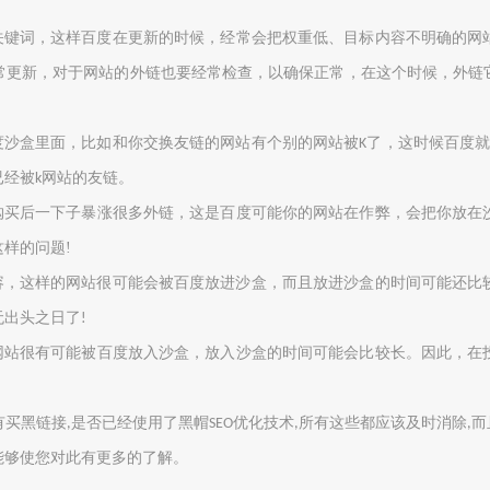
关键词，这样百度在更新的时候，经常会把权重低、目标内容不明确的网
常更新，
对于网站的外链也要经常检查
，以确保正常，在这个时候，外链
度沙盒里面，比如和你交换友链的网站有个别的网站被
了，这时候百度
K
已经被
网站的友链。
k
购买
后一下子暴涨很多外链，这是百度可能你的网站在作弊，会把你放在
这样的问题
!
容，这样的网站很可能会被百度放进沙盒，而且放进沙盒的时间可能还比
无出头之日了
!
网站很有可能被百度放入
沙盒
，放入
沙盒
的时间可能会比较长。因此，在
有买黑链接
是
否已经
使用
了黑帽
优化技术
所有这些都应该及时消除
而
,
SEO
,
,
能够使您对此有更多的了解。