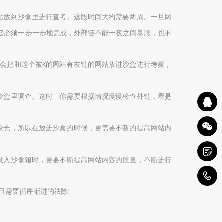
站放到沙盒里进行查考。这段时间
大约
需要两周。一旦网
它必须一步一步地完成，外部链不能一夜之间暴涨，也不
就会把和这个被
的网站有友链的网站放进沙盒进行考察，
K
沙盒
里调查。这时，你需要根据情况慢慢检查
外链
，看是
较长，所以在放进沙盒的时候，更需要不断的提高网站内
投入
沙盒
箱时，更要不断提高网站内容的质量，不断进行
4
且需要循序渐进的祛除
!