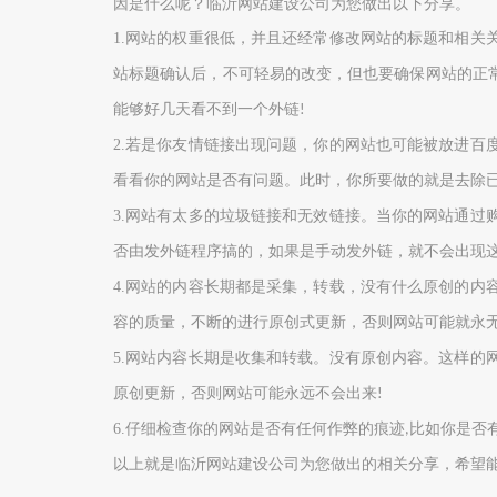
因是什么呢？临沂网站建设公司为您做出以下分享。
1.
网站的权重很低，
并且还
经常修改网站的标题和相关
站标题确认
后
，不
可轻易的
改变，但也要确保网站的正
能够好几天看不到一个外链
!
2.
若是你友情链接出现问题，你的网站也可能被放进百
看看你的网站是否有问题。此时，你所要做的就是去除
3.
网站有太多的垃圾链接和无效链接。当你的网站通过
否由
发外链程序搞的，
如果是手动
发外
链，就不会出现
4.
网站的内容长期都是采集，转载，没有什么原创的内
容的质量，不断的进行原创式更新，否则网站可能就永
5.
网站内容长期
是
收集和转载。没有原创内容。这样的
原创
更新，否则网站可能永远不会出来
!
6.
仔细检查你的网站是否有任何作弊的痕迹
比如你是否
,
以上就是临沂网站建设公司为您做出的相关分享，希望