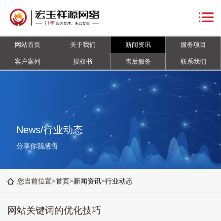
网
站
关
网站首页
关于我们
新闻资讯
服务项目
首
于
新
客户案列
授权书
售后服务
联系我们
页
我
闻
服
们
资
务
客
讯
项
户
授
News/行业动态
目
案
权
售
分享你我感悟
列
书
后
联
您当前位置>
首页
>
新闻资讯
>
行业动态
服
系
网站关键词的优化技巧
务
我