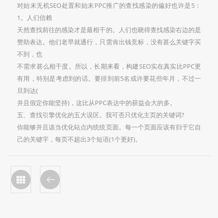
对始末无机SEO处置和始末PPC推广的查找感染的偏好也许是5：
1。人们信赖
天然查找前往的感染才是最相干的。人们也晓得查找感染右边的是
赞助表达。他们老早就通行，只需肯出钱竞标，没有甚么关键字买
不到，也
不需求甚么相干度。所以，长期来看，构建SEO实在真实比PPC更
有用，特别是考虑到的话。要排到前5名或许要花些年月，不过一
旦到达(
并且假定你能坚持)，这比从PPC表达中的获益会大的多。
五、查找引擎优化的五大误区。我可否只优化主页的关键词?
你能够并且该当优化站点内统统页面。每一个页面应该有归于它自
己的关键字，每页不超出3个短语(1个更好)。