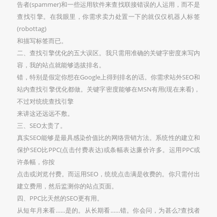
告者(spammer)和一些运用软件来查找联接错误的人运用，而不是
查找引擎。在我眼里，你需求卖力处置一下的就仅仅机器人标签
(robottag)
和描写标签而已。
二、查找引擎优化的五大误区。我只需用准确的关键字密度来写内
容，我的站点就能够选拔排名。
错，特别是假定你想在Google上得到排名的话。你需求站外SEO和
站内查找引擎优化都做。关键字密度能够在MSN有用(现在来看)，
不过对统统查找引擎
来讲这还远远不敷。
三、SEO太贵了。
真实SEO能够是最具感染价值比的网络营销方法。系统性的建立和
保护SEO比PPC(点击付费表达)或条幅表达廉价许多。运用PPC或
许条幅，你按
点击或浏览付费。而运用SEO，统统点击满是收费的。你只需付出
建立费用，然后监测你的站点页面。
四、PPC比天然的SEO更有用。
从短年月来看……是的。从长期看……错。你会问，为甚么?查找者