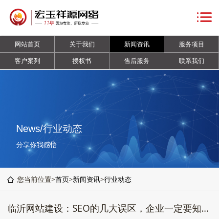
网
站
关
网站首页
关于我们
新闻资讯
服务项目
首
于
新
客户案列
授权书
售后服务
联系我们
页
我
闻
服
们
资
务
客
讯
项
户
授
News/行业动态
目
案
权
售
分享你我感悟
列
书
后
联
您当前位置>
首页
>
新闻资讯
>
行业动态
服
系
临沂网站建设：SEO的几大误区，企业一定要知道的几个问题
务
我