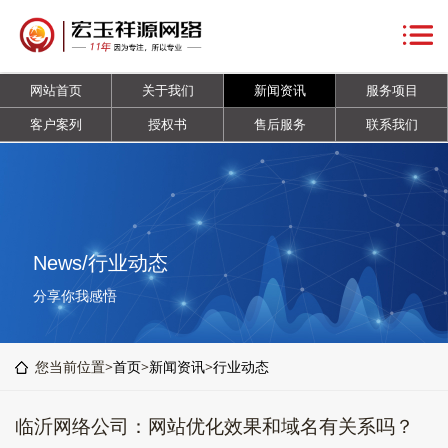
网
站
关
网站首页
关于我们
新闻资讯
服务项目
首
于
新
客户案列
授权书
售后服务
联系我们
页
我
闻
服
们
资
务
客
讯
项
户
授
News/行业动态
目
案
权
售
分享你我感悟
列
书
后
联
您当前位置>
首页
>
新闻资讯
>
行业动态
服
系
临沂网络公司：网站优化效果和域名有关系吗？
务
我