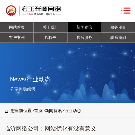
网
站
关
网站首页
关于我们
新闻资讯
服务项目
首
于
新
客户案列
授权书
售后服务
联系我们
页
我
闻
服
们
资
务
客
讯
项
户
授
News/行业动态
目
案
权
售
分享你我感悟
列
书
后
联
您当前位置>
首页
>
新闻资讯
>
行业动态
服
系
临沂网络公司：网站优化有没有意义
务
我