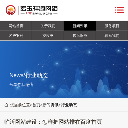
网
站
关
网站首页
关于我们
新闻资讯
服务项目
首
于
新
客户案列
授权书
售后服务
联系我们
页
我
闻
服
们
资
务
客
讯
项
户
授
News/行业动态
目
案
权
售
分享你我感悟
列
书
后
联
您当前位置>
首页
>
新闻资讯
>
行业动态
服
系
临沂网站建设：怎样把网站排在百度首页
务
我