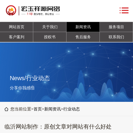
网
站
关
网站首页
关于我们
新闻资讯
服务项目
首
于
新
客户案列
授权书
售后服务
联系我们
页
我
闻
服
们
资
务
客
讯
项
户
授
News/行业动态
目
案
权
售
分享你我感悟
列
书
后
联
您当前位置>
首页
>
新闻资讯
>
行业动态
服
系
临沂网站制作：原创文章对网站有什么好处
务
我