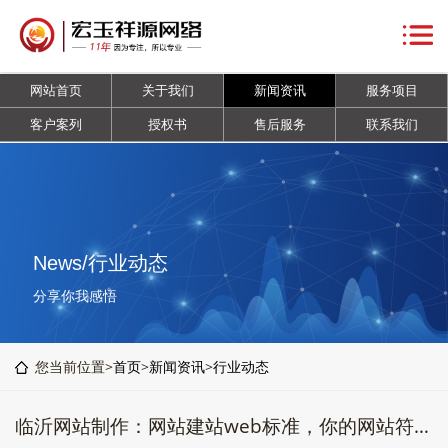
网
站
关
网站首页
关于我们
新闻资讯
服务项目
首
于
新
客户案列
授权书
售后服务
联系我们
页
我
闻
服
们
资
务
客
讯
项
户
授
News/行业动态
目
案
权
售
分享你我感悟
列
书
后
联
您当前位置>
首页
>
新闻资讯
>
行业动态
服
系
临沂网站制作：网站建站web标准，你的网站符合web标准吗？
务
我