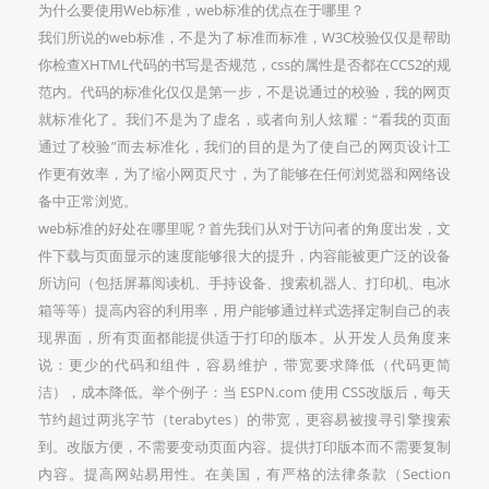
为什么要使用Web标准，web标准的优点在于哪里？
我们所说的web标准，不是为了标准而标准，W3C校验仅仅是帮助
你检查XHTML代码的书写是否规范，css的属性是否都在CCS2的规
范内。代码的标准化仅仅是第一步，不是说通过的校验，我的网页
就标准化了。我们不是为了虚名，或者向别人炫耀：“看我的页面
通过了校验”而去标准化，我们的目的是为了使自己的网页设计工
作更有效率，为了缩小网页尺寸，为了能够在任何浏览器和网络设
备中正常浏览。
web标准的好处在哪里呢？首先我们从对于访问者的角度出发，文
件下载与页面显示的速度能够很大的提升，内容能被更广泛的设备
所访问（包括屏幕阅读机、手持设备、搜索机器人、打印机、电冰
箱等等）提高内容的利用率，用户能够通过样式选择定制自己的表
现界面，所有页面都能提供适于打印的版本。从开发人员角度来
说：更少的代码和组件，容易维护，带宽要求降低（代码更简
洁），成本降低。举个例子：当 ESPN.com 使用 CSS改版后，每天
节约超过两兆字节（terabytes）的带宽，更容易被搜寻引擎搜索
到。改版方便，不需要变动页面内容。提供打印版本而不需要复制
内容。提高网站易用性。在美国，有严格的法律条款（Section