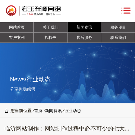
网
站
关
网站首页
关于我们
新闻资讯
服务项目
首
于
新
客户案列
授权书
售后服务
联系我们
页
我
闻
服
们
资
务
客
讯
项
户
授
News/行业动态
目
案
权
售
分享你我感悟
列
书
后
联
您当前位置>
首页
>
新闻资讯
>
行业动态
服
系
临沂网站制作：网站制作过程中必不可少的七大要素
务
我