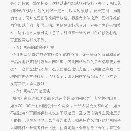
会引起搜索引擎的怀疑，这样以来网站就很难坚持下去了，所以我
们网站在修改标题的时候一定不可以太过频繁， 要小范围、局部
的修改，同时也要把修改频率放慢。标题做出修改后，要对修改的
内容加以巩固，切忌上临沂网站建设标题修改一定要与内容有相关
性。这个地方大家可要注意了，科海有一些客户引自己修改标题，
百度搜网站都找不到。
（五）网站的后台要方便
企业做网站肯定都会有很多的资料添加，像一些新的新闻和新的
产品肯定都要随时添加在网站里，因此网站制作的后台必须要方便
操作，这样企业想添加什么东西都会比较方便，不用那么麻烦，管
理网站也会方便很多，也很安全，因为网站的后台除了企业本身，
没有其它人会去接触！
（六）网站访问速度快
相信大家应该知道页面下载速度是留住网站访问者的关键因素，
如果20—30秒还不能打开一个网页，一般人就会没有耐心。如果
不能让每个页面都保持较快的下载速度，至少应该确保主页速度尽
可能快。现在互联网上竞争激烈很大，如果用户来访问你的网站半
天却都打不开或者打开很慢，他肯定是不会愿意等下去的，肯定会