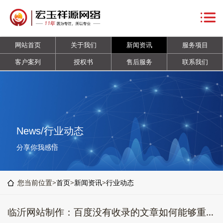
网
站
关
网站首页
关于我们
新闻资讯
服务项目
首
于
新
客户案列
授权书
售后服务
联系我们
页
我
闻
服
们
资
务
客
讯
项
户
授
News/行业动态
目
案
权
售
分享你我感悟
列
书
后
联
您当前位置>
首页
>
新闻资讯
>
行业动态
服
系
临沂网站制作：百度没有收录的文章如何能够重新收录
务
我