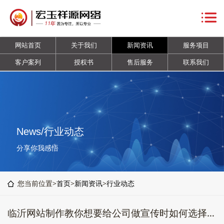
网
站
关
网站首页
关于我们
新闻资讯
服务项目
首
于
新
客户案列
授权书
售后服务
联系我们
页
我
闻
服
们
资
务
客
讯
项
户
授
News/行业动态
目
案
权
售
分享你我感悟
列
书
后
联
您当前位置>
首页
>
新闻资讯
>
行业动态
服
系
临沂网站制作教你想要给公司做宣传时如何选择一家靠谱的公司?
务
我