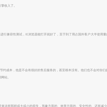
引擎收入了。
容性测试，IE浏览器能打开就好了，至于到了用占国外客户大半使用量的Nets
约成本，他是不会有很好的售后服务的，甚至根本没有。他们也不会对你们
用网站。
来这样那样或大或小的损失，形象方面的、效率方面的、安全性的、还有减少