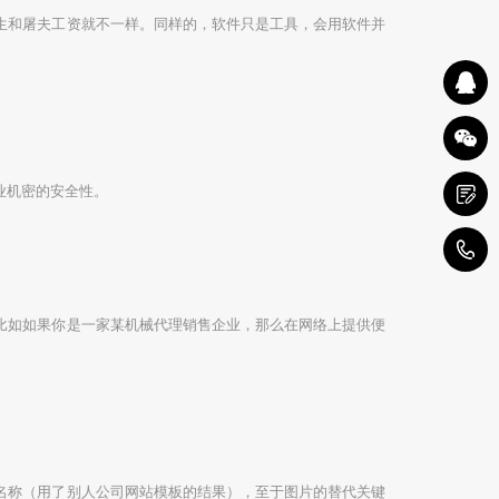
生和屠夫工资就不一样。同样的，软件只是工具，会用软件并
业机密的安全性。
4
比如如果你是一家某机械代理销售企业，那么在网络上提供便
名称（用了别人公司网站模板的结果），至于图片的替代关键