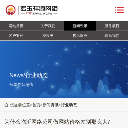
网
站
关
网站首页
关于我们
新闻资讯
服务项目
首
于
新
客户案列
授权书
售后服务
联系我们
页
我
闻
服
们
资
务
客
讯
项
户
授
News/行业动态
目
案
权
售
分享你我感悟
列
书
后
联
您当前位置>
首页
>
新闻资讯
>
行业动态
服
系
为什么临沂网络公司做网站价格差别那么大?
务
我