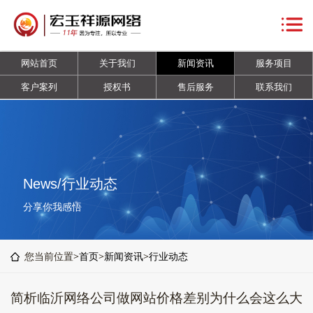
网
站
关
网站首页
关于我们
新闻资讯
服务项目
首
于
新
客户案列
授权书
售后服务
联系我们
页
我
闻
服
们
资
务
客
讯
项
户
授
News/行业动态
目
案
权
售
分享你我感悟
列
书
后
联
您当前位置>
首页
>
新闻资讯
>
行业动态
服
系
简析临沂网络公司做网站价格差别为什么会这么大
务
我