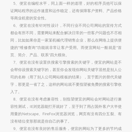
5、便宜在编程水平，同上面一样的道理，好的程序员他可以保
证网站程序的运作速度和运作稳定，还有保障客户资料、产品价格
等商业机密的安全性。
6、便宜在没有针对性设计，不同行业不同公司网站的宣传方式
都会有所不同，需要网站来配合解决日常的一些客户问题也不尽相
同，比如如果你是一家某机械代理销售企业，那么在网络上提供便
捷的“维修查询”功能就非常让客户受用。而便宜网站一般就是“首
页、简介、产品、联系”四大模块。
7、便宜在没有设置供搜索引擎搜索的关键字，便宜的网站是不
会帮你设搜索关键字的，甚至你会发现你网站关键字居然是别人公
司的名称（用了别人公司网站模板的结果），至于图片的替代关键
字，那更是一省了之，这样的网站就不要指望被免费的搜索引擎收
入了。
8、便宜在没有考虑兼容性，别指望便宜的网站会对网站进行兼
容性测试，IE浏览器能打开就好了，至于到了用占国外客户大半使
用量的Netscape、FireFox浏览器浏览，网页有没有四分五裂、有
没有错位变形那就是你自己的事了。
9、便宜在没有良好的售后服务，便宜的网站为了更多的节约成