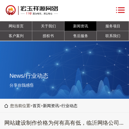
网
站
关
网站首页
关于我们
新闻资讯
服务项目
首
于
新
客户案列
授权书
售后服务
联系我们
页
我
闻
服
们
资
务
客
讯
项
户
授
News/行业动态
目
案
权
售
分享你我感悟
列
书
后
联
您当前位置>
首页
>
新闻资讯
>
行业动态
服
系
网站建设制作价格为何有高有低，临沂网络公司为您详解
务
我