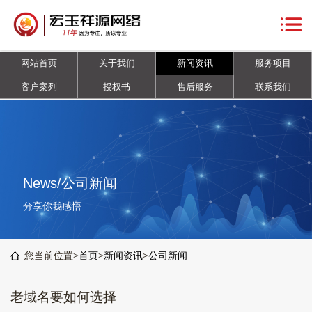
网
站
关
网站首页
关于我们
新闻资讯
服务项目
首
于
新
客户案列
授权书
售后服务
联系我们
页
我
闻
服
们
资
务
客
讯
项
户
授
News/公司新闻
目
案
权
售
分享你我感悟
列
书
后
联
您当前位置>
首页
>
新闻资讯
>
公司新闻
服
系
老域名要如何选择
务
我