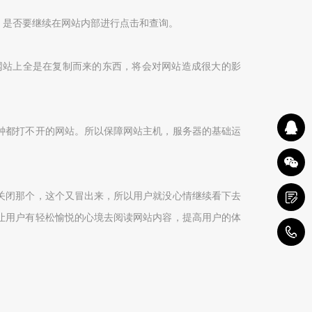
，是否要继续在网站内部进行点击和查询。
网站上全是在复制而来的东西，将会对网站造成很大的影
钟都打不开的网站。所以保障网站主机，服务器的基础运
关闭那个，这个又冒出来，所以用户就没心情继续看下去
让用户有轻松愉悦的心境去阅读网站内容
，
提高用户的体
4