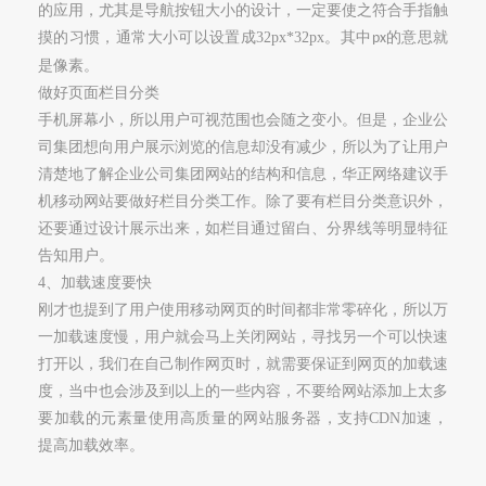
的应用，尤其是导航按钮大小的设计，一定要使之符合手指触
摸的习惯，通常大小可以设置成
32px*32px
。其中
的意思就
px
是像素。
做好页面栏目分类
手机屏幕小，所以用户可视范围也会随之变小。但是，企业公
司集团想向用户展示浏览的信息却没有减少，所以为了让用户
清楚地了解企业公司集团网站的结构和信息，华正网络建议手
机移动网站要做好栏目分类工作。除了要有栏目分类意识外，
还要通过设计展示出来，如栏目通过留白、分界线等明显特征
告知用户。
4
、加载速度要快
刚才也提到了用户使用移动网页的时间都非常零碎化，所以万
一加载速度慢，用户就会马上关闭网站，寻找另一个可以快速
打开以，我们在自己制作网页时，就需要保证到网页的加载速
度，当中也会涉及到以上的一些内容，不要给网站添加上太多
要加载的元素量使用高质量的网站服务器，支持
CDN
加速，
提高加载效率。