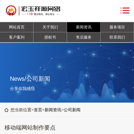
网
站
关
网站首页
关于我们
新闻资讯
服务项目
首
于
新
客户案列
授权书
售后服务
联系我们
页
我
闻
服
们
资
务
客
讯
项
户
授
News/公司新闻
目
案
权
售
分享你我感悟
列
书
后
联
您当前位置>
首页
>
新闻资讯
>
公司新闻
服
系
移动端网站制作要点
务
我