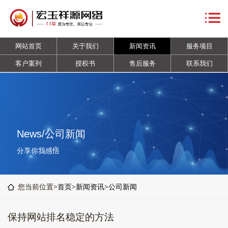
网
站
关
网站首页
关于我们
新闻资讯
服务项目
首
于
新
客户案列
授权书
售后服务
联系我们
页
我
闻
服
们
资
务
客
讯
项
户
授
News/公司新闻
目
案
权
售
分享你我感悟
列
书
后
联
您当前位置>
首页
>
新闻资讯
>
公司新闻
服
系
保持网站排名稳定的方法
务
我