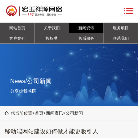
网
站
关
网站首页
关于我们
新闻资讯
服务项目
首
于
新
客户案列
授权书
售后服务
联系我们
页
我
闻
服
们
资
务
客
讯
项
户
授
News/公司新闻
目
案
权
售
分享你我感悟
列
书
后
联
您当前位置>
首页
>
新闻资讯
>
公司新闻
服
系
移动端网站建设如何做才能更吸引人
务
我