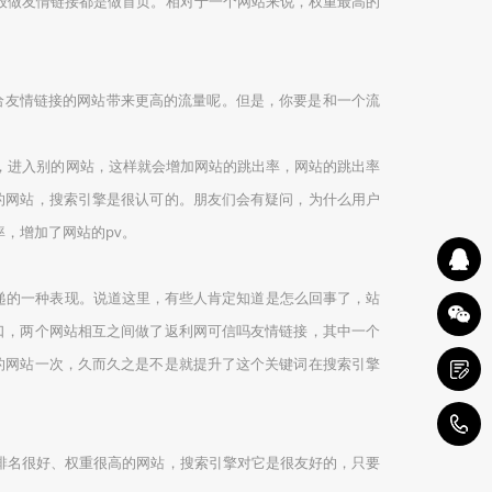
般做友情链接都是做首页。相对于一个网站来说，权重最高的
给友情链接的网站带来更高的流量呢。但是，你要是和一个流
，进入别的网站，这样就会增加网站的跳出率，网站的跳出率
的网站，搜索引擎是很认可的。朋友们会有疑问，为什么用户
，增加了网站的pv。
传递的一种表现。说道这里，有些人肯定知道是怎么回事了，站
口，两个网站相互之间做了返利网可信吗友情链接，其中一个
的网站一次，久而久之是不是就提升了这个关键词在搜索引擎
4
排名很好、权重很高的网站，搜索引擎对它是很友好的，只要