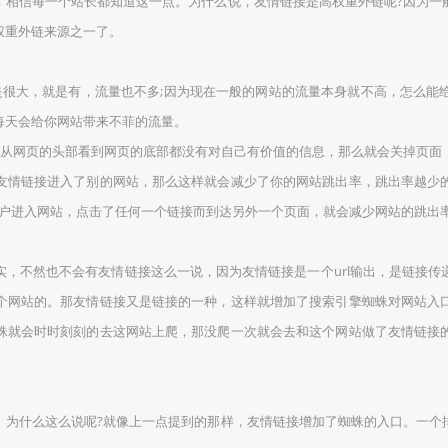
，相信每一个站长都知道这一点。为什么说，友情链接是高权重外链呢?因为一
权重外链来源之一了。
是很大，就是有，流量也不多;因为现在一般的网站的流量本身就不高，怎么能
每天会给你网站带来不菲的流量。
，从网页的头部看到网页的底部都没有对自己有价值的信息，那么就会关掉页面
友情链接进入了别的网站，那么这样就会减少了你的网站跳出率，跳出率越少
户进入网站，点击了任何一个链接而到达另外一个页面，就会减少网站的跳出率
，不然也不会有友情链接这么一说，因为友情链接是一个url输出，是链接
个网站的。那友情链接又是链接的一种，这样就增加了搜索引擎蜘蛛对网站入
蛛就会时时刻刻的去这网站上爬，那没爬一次就会去和这个网站做了友情链接
。为什么这么说呢?就像上一点提到的那样，友情链接增加了蜘蛛的入口。一个