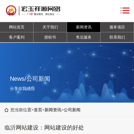
网
站
关
网站首页
关于我们
新闻资讯
服务项目
首
于
新
客户案列
授权书
售后服务
联系我们
页
我
闻
服
们
资
务
客
讯
项
户
授
News/公司新闻
目
案
权
售
分享你我感悟
列
书
后
联
您当前位置>
首页
>
新闻资讯
>
公司新闻
服
系
临沂网站建设：网站建设的好处
务
我