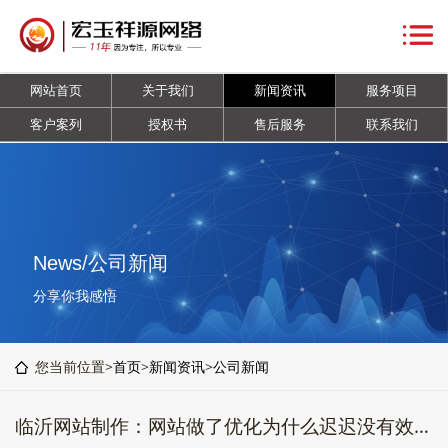
网
站
关
网站首页
关于我们
新闻资讯
服务项目
首
于
新
客户案列
授权书
售后服务
联系我们
页
我
闻
服
们
资
务
客
讯
项
户
授
News/公司新闻
目
案
权
售
分享你我感悟
列
书
后
联
您当前位置>
首页
>
新闻资讯
>
公司新闻
服
系
临沂网站制作：网站做了优化为什么迟迟没有效果?
务
我