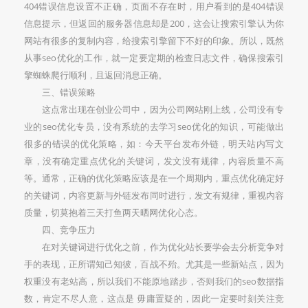
404错误信息设置不正确，页面不存在时，用户看到的是404错误
信息提示，但返回的服务器信息却是200，这会让搜索引擎认为你
网站有很多的复制内容，给搜索引擎留下不好的印象。所以，既然
从事seo优化的工作，就一定要定期的检查日志文件，确保搜索引
擎蜘蛛爬行顺利，且返回消息正确。
三、错误策略
这点常出现在创业公司中，因为公司网站刚上线，公司没有专
业的seo优化专员，没有系统的去学习seo优化的知识，可能做出
很多的错误的优化策略，如：今天平台发布外链，明天站内写文
章，没有确定重点优化的关键词，发文没有规律，内容质量不高
等。通常，正确的优化策略应该是在一个周期内，重点优化确定好
的关键词，内容更新与外链发布同时进行，发文有规律，重视内容
质量，切莫抱着三天打鱼两天晒网优化心态。
四、竞争压力
在对关键词进行优化之前，作为优化站长要学会去分析竞争对
手的表现，正所谓知己知彼，百战不殆。尤其是一些新站点，因为
权重没有老站高，所以我们不能原地踏步，否则我们的seo数据指
数，肯定不尽人意，这点是 毋庸置疑的，因此一定要时刻关注竞