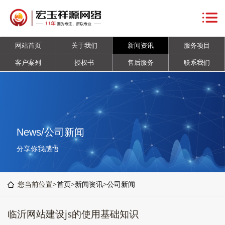
网
站
关
网站首页
关于我们
新闻资讯
服务项目
首
于
新
客户案列
授权书
售后服务
联系我们
页
我
闻
服
们
资
务
客
讯
项
户
授
News/公司新闻
目
案
权
售
分享你我感悟
列
书
后
联
您当前位置>
首页
>
新闻资讯
>
公司新闻
服
系
临沂网站建设js的使用基础知识
务
我